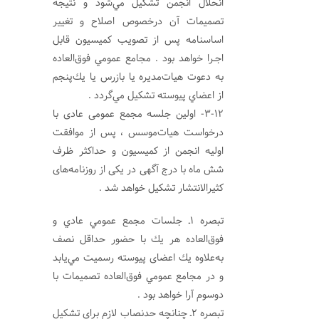
انحلال انجمن تشكيل مي‌شود و نتيجه
تصميمات آن درخصوص اصلاح و تغيير
اساسنامه پس از تصويب كميسيون قابل
اجـرا خواهد بود . مجامع عمومي فوق‌العاده
به دعوت هيات‌مديره يا بازرس يا يك‌پنجم
از اعضاي پيوسته تشكيل مي‌گردد .
3-12- اولین جلسه مجمع عمومی عادی با
درخواست هیات‌موسس ، پس از موافقت
اولیه انجمن از کمیسیون و حداکثر ظرف
شش ماه با درج آگهی در یکی از روزنامه‌های
کثیرالانتشار تشکیل خواهد شد .
تبصره 1ـ جلسات مجمع عمومي عادي و
فوق‌العاده هر يك با حضور حداقل نصف
به‌علاوه يك اعضای پيوسته رسميت مي‌يابد
و در مجامع عمومي فوق‌العاده تصميمات با
دوسوم آرا خواهد بود .
تبصره 2ـ چنانچه حدنصاب لازم براي تشكيل