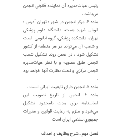
رئيس هيات‌مديره آن نماينده قانوني انجمن
مي‌باشد .
ماده 4ـ مركز انجمن در شهر : تهران آدرس :
اتوبان شهید همت، دانشگاه علوم پزشکی
تهران، دانشکده پزشکی، گروه آناتومی است
و شعب آن مي‌تواند در هر منطقه از كشور
تشكيل شود ، در ضمن روند تشكيل شعب
انجمن طبق مصوبه و با نظر هيات‌مديره
انجمن مركزي و تحت نظارت آنها خواهد بود
.
ماده 5ـ انجمن داراي تابعيت ايراني است .
ماده 6ـ انجمن از تاريخ تصويب اين
اساسنامه براي مدت نامحدود تشكيل
مي‌شود و ملزم به رعايت قوانين و مقررات
جمهوري‌اسلامي ايران است .
فصل دوم ـ شرح وظايف و اهداف