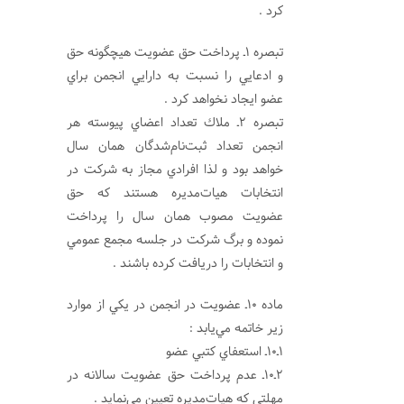
كرد .
تبصره 1ـ پرداخت حق عضويت هيچگونه حق
و ادعايي را نسبت به دارايي انجمن براي
عضو ايجاد نخواهد كرد .
تبصره 2ـ ملاك تعداد اعضاي پيوسته هر
انجمن تعداد ثبت‌نام‌شدگان همان سال
خواهد بود و لذا افرادي مجاز به شركت در
انتخابات هيات‌مديره هستند كه حق
عضويت مصوب همان سال را پرداخت
نموده و برگ شركت در جلسه مجمع عمومي
و انتخابات را دريافت كرده باشند .
ماده 10ـ عضويت در انجمن در يكي از موارد
زير خاتمه مي‌‌يابد :
1ـ10ـ استعفاي كتبي عضو
2ـ10ـ عدم پرداخت حق عضويت سالانه در
مهلتي كه هيات‌مديره تعيين مي‌نمايد .