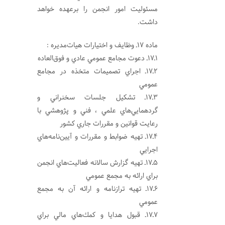
مسئوليت امور انجمن را برعهده خواهد
داشت.
ماده 17ـ وظايف و اختيارات هيات‌مديره :
1ـ17ـ دعوت مجامع عمومي عادي و فوق‌العاده
2ـ17ـ اجراي تصميمات متخذه در مجامع
عمومي
3ـ17ـ تشكيل جلسات سخنراني و
گردهمايي‌هاي علمي ، فني و پژوهشي با
رعايت قوانين و مقررات جاري كشور
4ـ17ـ تهيه ضوابط و مقررات و آيين‌نامه‌هاي
اجرايي
5ـ17ـ تهيه گزارش سالانه فعاليت‌هاي انجمن
براي ارائه به مجمع عمومي
6ـ17ـ تهيه ترازنامه و ارائه آن به مجمع
عمومي
7ـ17ـ قبول هدايا و كمك‌هاي مالي براي