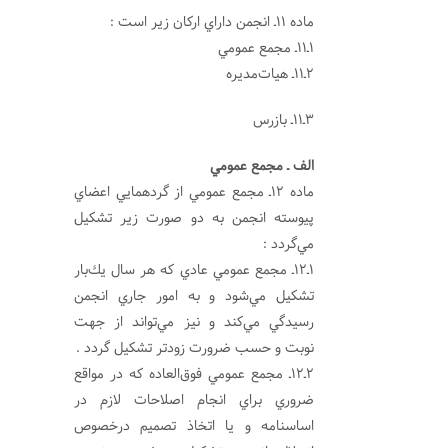
ماده 11ـ انجمن داراي اركان زير است :
1ـ11ـ مجمع عمومي
2ـ11ـ هيات‌مديره
3ـ11ـ بازرس
الف ـ مجمع عمومي
ماده 12ـ مجمع عمومي از گردهمايي اعضاي
پيوسته انجمن به دو صورت زير تشكيل
مي‌گردد :
1ـ12ـ مجمع عمومي عادي كه هر سال يك‌بار
تشكيل مي‌شود و به امور جاري انجمن
رسيدگي مي‌كند و نيز مي‌تواند از جهت
نوبت و حسب ضرورت زودتر تشكيل گردد .
2ـ12ـ مجمع عمومي فوق‌العاده كه در مواقع
ضروري براي انجام اصلاحات لازم در
اساسنامه و يا اتخاذ تصميم درخصوص