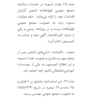
ماده 25ـ هيات تسويه در جلسات ساليانه
مجمع عمومي فوق‌العاده انجمن گزارش
اقدامات خود را ارائه مي‌نمايد . ختم عمليات
تسويه بايد به تصويب مجمع عمومي
فوق‌العاده برسد و در روزنامه رسمي و يكي
از جرايد كثيـرالانتشار آگهي شود و مراتب به
کمیسیون اعلام گردد .
تبصره ـ باقيمانده دارايي‌هاي انجمن پس از
وضع ديون و مخارج و تصويب هيات تسويه
و نيز اطلاع کميسيون به يكي از موسسات
آموزشي‌تحقيقاتي كشور اهدا خواهد شد .
ماده 26- اين اساسنامه مشتمل بر 6 فصل و
25 ماده و 19 تبصره در تاريخ 25/5/1391
به تصويب مجمع عمومي موسس رسيد .