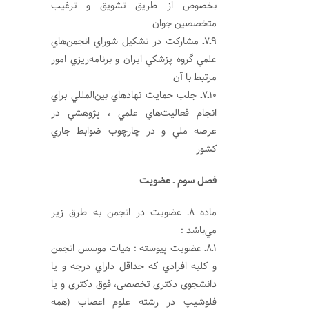
بخصوص از طريق تشويق و ترغيب
متخصصين جوان
9ـ7ـ مشاركت در تشكيل شوراي انجمن‌هاي
علمي گروه پزشكي ايران و برنامه‌ريزي امور
مرتبط با آن
10ـ7ـ جلب حمايت نهادهاي بين‌المللي براي
انجام فعاليت‌هاي علمي ، پژوهشي در
عرصه ملي و در چارچوب ضوابط جاري
كشور
فصل سوم ـ عضويت
ماده 8ـ عضويت در انجمن به طرق زير
مي‌‌باشد :
1ـ8ـ عضويت پيوسته : هيات موسس انجمن
و كليه افرادي كه حداقل داراي درجه و یا
دانشجوی دکتری تخصصی، فوق دکتری و یا
فلوشیپ در رشته علوم اعصاب (همه