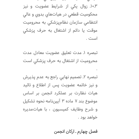
3ـ10ـ زوال يكي از شرايط عضويت و نيز
محكوميت قطعي در هيات‌هاي بدوي و عالي
انتظامي سازمان نظام‌پزشكي به محروميت
موقت يا دائم از اشتغال به حرف پزشكي
است .
تبصره 1ـ مدت تعليق عضويت معادل مدت
محروميت از اشتغال به حرف پزشكي است
.
تبصره 2ـ تصميم نهايي راجع به عدم پذيرش
و نيز خاتمه عضويت پس از اطلاع و تائيد
هيات نظارت بر عملكرد انجمن بر اساس
موضوع بند 7 ماده 3 آيين‌نامه نحوه تشكيل
و شرح وظايف کميسيون ، با هيات‌مديره
خواهد بود .
فصل چهارم ـ اركان انجمن