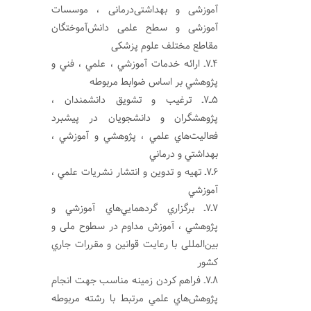
آموزشی و بهداشتی‌درمانی ، موسسات
آموزشی و سطح علمی دانش‌آموختگان
مقاطع مختلف علوم پزشکی
4ـ7ـ ارائه خدمات آموزشي ، علمي ، فني و
پژوهشي بر اساس ضوابط مربوطه
5ــ7ـ ترغيب و تشويق دانشمندان ،‌
پژوهشگران و دانشجويان در پيشبرد
فعاليت‌هاي علمي ، پژوهشي و آموزشي ،
بهداشتي‌ و درماني
6ـ7ـ تهيه و تدوين و انتشار نشريات علمي ،
آموزشي
7ـ7ـ برگزاري گردهمايي‌هاي آموزشي و
پژوهشي ، آموزش مداوم در سطوح ملی و
بین‌المللی با رعايت قوانين و مقررات جاري
كشور
8ـ7ـ فراهم كردن زمينه مناسب جهت انجام
پژوهش‌هاي علمي مرتبط با رشته مربوطه