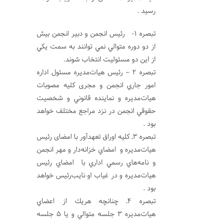
رسيد .
تبصره 1- رئيس انجمن و دبير انجمن بيش
از دو دوره متوالي نمي توانند به سمت يكي
از اين دو مسئوليت انتخاب شوند.
تبصره 2 – رئيس هيات‌مديره مسئول اداره
امور جاري انجمن و مجری كليه مصوبات
هيات‌مديره و نماينده قانوني و شخصيت
حقوقي انجمن در نزد مراجع مختلف خواهد
بود .
تبصره 3ـ کليه اوراق تعهدآور با امضای رئيس
هيات‌مديره و امضاي خزانه‌دار و مهر انجمن
و نامه‌هاي رسمي اداري با امضاي رئيس
هيات‌مديره و در غياب او نايب‌رئيس خواهد
بود .
تبصره 4ـ چنانچه هريك از اعضاي
هيات‌مديره 3 جلسه متوالي و يا 5 جلسه