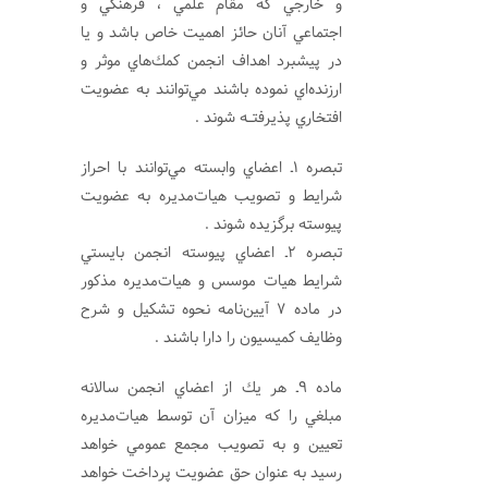
و خارجي كه مقام علمي ، فرهنگي و
اجتماعي آنان حائز اهميت خاص باشد و يا
در پيشبرد اهداف انجمن كمك‌هاي موثر و
ارزنده‌اي نموده باشند مي‌توانند به عضويت
افتخاري پذيرفتــه شوند .
تبصره 1ـ اعضاي وابسته مي‌توانند با احراز
شرايط و تصويب هيات‌مديره به عضويت
پيوسته برگزيده شوند .
تبصره 2ـ اعضاي پيوسته انجمن بايستي
شرايط هيات‌ موسس و هيات‌مديره مذكور
در ماده 7 آيين‌نامه نحوه تشكيل و شرح
وظايف كميسيون را دارا باشند .
ماده 9ـ هر يك از اعضاي انجمن سالانه
مبلغي را كه ميزان آن توسط هيات‌مديره
تعيين و به تصويب مجمع عمومي خواهد
رسيد به عنوان حق عضويت پرداخت خواهد