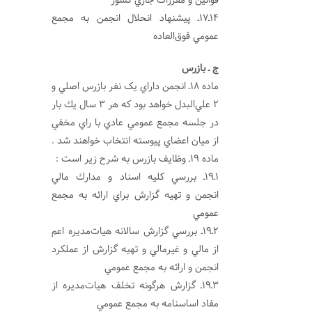
قوانين و مقررات جاري كشور
14ـ17ـ پيشنهاد انحلال انجمن به مجمع
عمومي فوق‌العاده
ج ـ بازرس
ماده 18ـ انجمن داراي یک نفر بازرس اصلي و
2 علي‌البدل خواهد بود كه هر 3 سال يك بار
در جلسه مجمع عمومي عادي با راي مخفي
از ميان اعضاي پيوسته انتخاب خواهند شد .
ماده 19ـ وظايف بازرس به شرح زير است :
1ـ19ـ بررسي كليه اسناد و مدارك مالي
انجمن و تهيه گزارش براي ارائه به مجمع
عمومي
2ـ19ـ بررسي گزارش سالانه هيات‌مديره اعم
از مالي و غيرمالي و تهيه گزارش از عملكرد
انجمن و ارائه به مجمع عمومي
3ـ19ـ گزارش هرگونه تخلف هيات‌مديره از
مفاد اساسنامه به مجمع عمومي