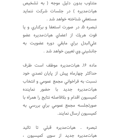
متناوب بدون دليل موجه ( به تشخيص
هيات‌مديره ) در جلسات شركت ننمايد
مستعفي شناخته خواهد شد .
تبصره 5ـ در صورت استعفا و بركناري و يا
فوت هريك از اعضاي هيات‌مديره عضو
علي‌البدل براي مابقي دوره عضويت به
جانشيني وي تعيين خواهد شد .
ماده 16ـ هيات‌مديره موظف است ظرف
حداكثر چهارماه پيش از پايان تصدي خود
نسبت به فراخواني مجمع عمومي و انتخاب
هيات‌مديره جديد با حضور نماينده
كميسيون اقدام و بلافاصله نتايج را همراه با
صورتجلسه مجمع عمومي براي بررسي به
کمیسیون ارسال نمايند.
تبصره ـ هيات‌مديره قبلي تا تائيد
هيات‌مديره جديد از سوي کميسيون ،