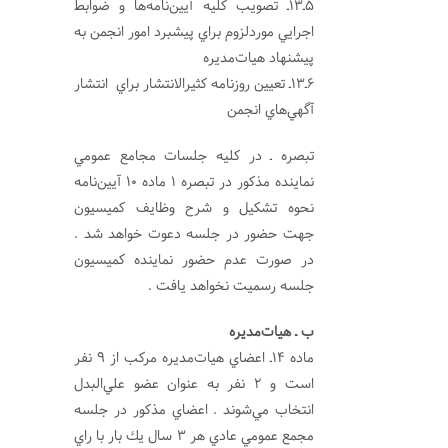
5ـ13ـ تصويب كليه آيين‌نامه‌ها و ضوابط
اجرايي موردلزوم براي پيشبرد امور انجمن به
پيشنهاد هيات‌مديره
6ـ13ـ تعيين روزنامه كثيرالانتشار براي انتشار
آگهي‌هاي انجمن
تبصره ـ در كليه جلسات مجامع عمومي
نماينده مذكور در تبصره 1 ماده 10 آيين‌نامه
نحوه تشكيل و شرح وظايف كميسيون
جهت حضور در جلسه دعوت خواهد شد .
در صورت عدم حضور نماينده كميسيون
جلسه رسميت نخواهد يافت .
ب ـ هيات‌مديره
ماده 14ـ اعضاي هيا‌ت‌مديره مركب از 9 نفر
است و 2 نفر به عنوان عضو علي‌البدل
انتخاب مي‌شوند . اعضاي مذكور در جلسه
مجمع عمومي عادي هر 3 سال يك بار با راي