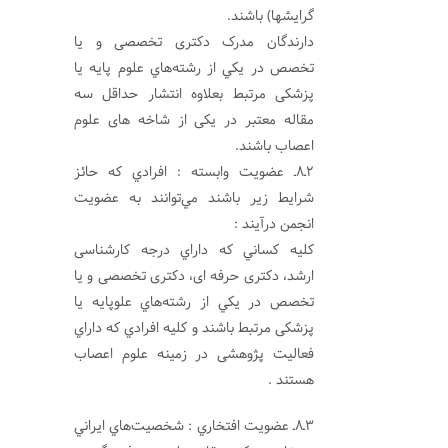
گرایشها) باشند.
دارندگان مدرک دکتری تخصصی و یا
تخصص در يكي از رشته‌هاي علوم پایه یا
پزشکی مرتبط بعلاوه انتشار حداقل سه
مقاله معتبر در یکی از شاخه های علوم
اعصاب باشند.
2ـ8ـ عضويت وابسته : افرادي كه حائز
شرايط زير باشند مي‌توانند به عضويت
انجمن درآيند :
كليه كساني كه داراي درجه کارشناسی
ارشد، دکتری حرفه ای، دکتری تخصصی و یا
تخصص در يكي از رشته‌هاي علوپایه یا
پزشکی مرتبط باشند و كليه افرادي كه داراي
فعالیت پژوهشی در زمینه علوم اعصاب
هستند .
3ـ8ـ عضويت افتخاري : شخصيت‌هاي ايراني