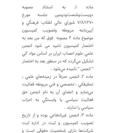
ماده 1ـ به استناد مصوبه
دويست‌وشصت‌ودومين جلسه مورخ
7/8/1370 شوراي عالي انقلاب فرهنگي و
آيين‌نامه مربوطه وتصویب کمیسیون
موضوع ماده 4 مصوبه فوق که من بعد به
اختصار کمیسیون نامید می شود انجمن
علمي علوم اعصاب ایران بر اساس مواد آتي
تشكيل مي‌گردد كه در سطور بعد به اختصار
” انجمن ” ناميده مي‌شود .
ماده 2ـ انجمن صرفاً در زمينه‌هاي علمي ،
تحقيقاتي ، تخصصي و فني مربوطه فعاليت
مي‌نمايد و اعضاي آن به نام انجمن حق
فعاليت سياسي يا وابستگي به احزاب
سياسي را ندارند .
ماده 3ـ انجمن غيرانتفاعي بوده و از تاريخ
تصويب كميسيون و ثبت در اداره ثبت
شركت‌ها داراي شخصيت حقوقي است و