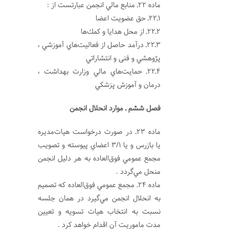
ماده 22ـ منابع مالي انجمن عبارتست از :
1ـ22ـ حق عضويت اعضا
2ـ22ـ از محل هدايا و كمك‌ها
3ـ22ـ درآمد حاصل از فعاليت‌هاي آموزشي ،
پژوهشي و فنی و انتشاراتي
4ـ22ـ حمايت‌هاي مالي وزارت بهداشت ،
درمان و آموزش پزشكي
فصل ششم ـ موارد انحلال انجمن
ماده 23ـ در صورت درخواست هيات‌مديره
يا بازرس و يا 3/1 اعضاي پيوسته و تصويب
مجمع عمومي فوق‌العاده به هر دليل انجمن
منحل مي‌گردد .
ماده 24ـ مجمع عمومي فوق‌العاده كه تصميم
به انحلال انجمن مي‌گيرد در همان جلسه
نسبت به انتخاب هيات‌ تسويه و تعيين
مدت ماموريت آن اقدام خواهد كرد .