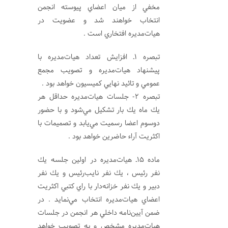
مخفي از ميان اعضاي پيوسته انجمن
انتخاب خواهند شد و عضويت در
هيات‌مديره افتخاري است .
تبصره 1ـ افزايش تعداد هيات‌مديره با
پيشنهاد هيات‌مديره و تصويب مجمع
عمومي و تائيد نهايي كميسيون خواهد بود .
تبصره 2- جلسات هيات‌مديره حداقل هر
يك ماه يك بار تشكيل مي‌شود و با حضور
دوسوم اعضا رسميت مي‌يابد و تصميمات با
اكثريت آراء حاضرين خواهد بود .
ماده 15ـ هيات‌مديره در اولين جلسه يك
نفر رئيس ، يك نفر نايب‌رئيس و يك نفر
دبير و يك نفر خزانه‌دار با راي كتبي اكثريت
اعضاي هيات‌مديره انتخاب مي‌نمايد . در
ضمن آيين‌نامه داخلي هر انجمن در جلسات
هيات‌مديره مشخص و به تصويب خواهد