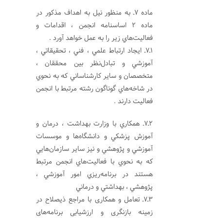
ماده 7ـ به منظور نيل به اهداف مذكور در
ماده 2 اساسنامه انجمن ، اقدامات و
فعاليت‌هاي زير را به عمل خواهد آورد .
1ـ7ـ ايجاد ارتباط علمي ، فني ، تحقيقاتي ،
آموزشي و تبادل‌نظر بين محققان ،
متخصصان و ساير كارشناساني كه به نحوي
در شاخه‌هاي گوناگون رشته مرتبط با انجمن
فعالیت دارند .
2ـ7ـ همكاري با وزارت بهداشت ، درمان و
آموزش پزشكي و دانشگاه‌ها و موسسات
آموزشي و پژوهشي و نيز ساير سازمان‌هايي
كه به نحوي با فعاليت‌هاي انجمن مرتبط
هستند در برنامه‌ريزي امور آموزشي ،
پژوهشي ،‌ بهداشتي و درماني
3ـ7ـ تعامل و همکاری با مراجع ذیصلاح در
زمینه بازنگری و ارزشیابی برنامه‌های