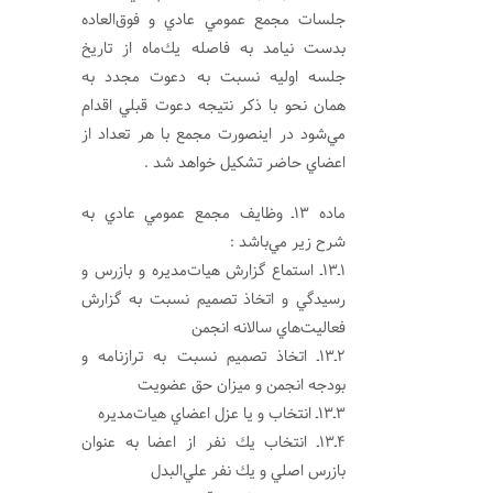
جلسات مجمع عمومي عادي و فوق‌العاده
بدست نيامد به فاصله يك‌ماه از تاريخ
جلسه اوليه نسبت به دعوت مجدد به
همان نحو با ذكر نتيجه دعوت قبلي اقدام
مي‌شود در اينصورت مجمع با هر تعداد از
اعضاي حاضر تشكيل خواهد شد .
ماده 13ـ وظايف مجمع عمومي عادي به
شرح زير مي‌باشد :
1ـ13ـ ‌استماع گزارش هيات‌مديره و بازرس و
رسيدگي و اتخاذ تصميم نسبت به گزارش
فعاليت‌هاي سالانه انجمن
2ـ13ـ اتخاذ تصميم نسبت به ترازنامه و
بودجه انجمن و ميزان حق عضويت
3ـ13ـ انتخاب و يا عزل اعضاي هيات‌مديره
4ـ13ـ انتخاب يك نفر از اعضا به عنوان
بازرس اصلي و يك نفر علي‌البدل