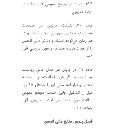
4ـ19ـ دعوت از مجمع عمومي فوق‌العاده در
موارد ضروري
ماده 20ـ شركت بازرس در جلسات
هيات‌مديره بدون حق راي مجاز است و در
هر زمان مي‌تواند اسناد و دفاتر مالي انجمن
را از هيات‌مديره مطالبه و مورد بررسي قرار
دهد .
ماده 21ـ در پايان هر سال مالي رياست
هيات‌مديره گزارش فعاليت‌هاي سالانه
انجمن و ترازنامه مالي آن را حداقل 45 روز
قبل از تشكيل اولين جلسه مجمع عمومي
سالانه براي تائيد در اختيار بازرس قرار
خواهد داد .
فصل پنجم ـ منابع مالی انجمن