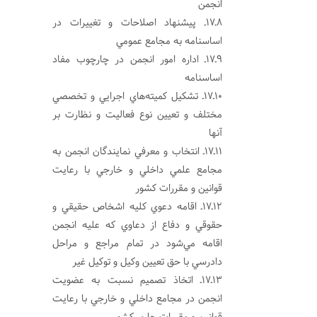
انجمن
8ـ17ـ پيشنهاد اصلاحات و تغييرات در
اساسنامه به مجامع عمومي
9ـ17ـ اداره امور انجمن در چارچوب مفاد
اساسنامه
10ـ17ـ تشكيل كميته‌هاي اجرايي و تخصصي
مختلف و تعيين نوع فعاليت و نظارت بر
آنها
11ـ17ـ انتخاب و معرفي نمايندگان انجمن به
مجامع علمي داخلي و خارجي با رعايت
قوانين و مقررات كشور
12ـ17ـ اقامه دعوي كليه اشخاص حقيقي و
حقوقي و دفاع از دعاوي كه عليه انجمن
اقامه مي‌شود در تمام مراجع و مراحل
دادرسي با حق تعيين وكيل و توكيل غير
13ـ17ـ اتخاذ تصميم نسبت به عضويت
انجمن در مجامع داخلي و خارجي با رعايت