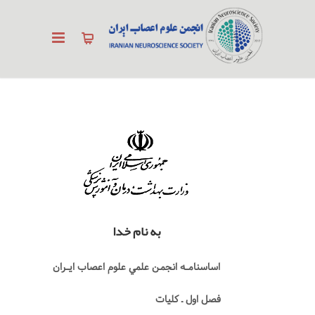
به نام خدا
اساسنامــه انجمـن علمي علوم اعصاب ايــران
فصل اول ـ كليات