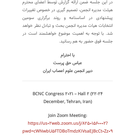
در این جلسه ضمن ارائه گزارش توسط اعضای محترم
هیئت مدیره انجمن، تصمیم گیری در خصوص تغییرات
پیشنهادی در اساسنامه و روند برگزاری سومین
انتخابات هیات مدیره انجمن بحث و تبادل نظر خواهد
شد. با توجه به اهمیت موضوع خواهشمند است در
جلسه فوق حضور به هم رسانید.
با احترام
عباس حق پرست
دبیر انجمن علوم اعصاب ایران
BCNC Congress 2021 – Hall 2 (22-24
December, Tehran, Iran)
Join Zoom Meeting:
https://us02web.zoom.us/j/82501560002?
pwd=cWNwbU5FTDBoTmdzK1VsaEJBcCt0Zz09