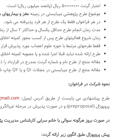
اعتبار گرنت 500000000 ریال (پانصد میلیون ریال) است.
موضوع طرح پژوهشی میبایستی در زمینه
مغز و بیماریهای م
در هر فراخوان فقط یک طرح از هر فرد پذیرفته می شود.
مدت زمان انجام طرح حداقل یکسال و حداکثر 2 سال از زمان عقد قرارداد می باشد.
زمان شروع فعالیتهای طرح پس از کسب مجوز کمیته اخلاق خ
فقط طرحهای مرتبط با حوزه علوم اعصاب مورد پذیرش قرار 
طرح ارائه شده نباید قبلا اجرا شده و یا مصوبه کمیته اخلاق ب
مقاله منتج از طرح نام و شماره گرنت مندرج در قرارداد را ذک
مقاله منتج از طرح میبایستی در مجلات Q1 و یا Q2 چاپ شود.
نحوه شرکت در فراخوان:
طرح پیشنهادی می بایست از طریق آدرس ایمیل:
mail.com
پروپوزال (preproposal) و در صورت پذیرش در مرحله غربالگری بصورت طرح کامل (full proposal) ارائه شود.
در صورت بروز هرگونه سوالی با خانم سرابی کارشناس مدیریت پژوهشی دان
پیش پروپوزال طبق الگوی زیر ارائه گردد: