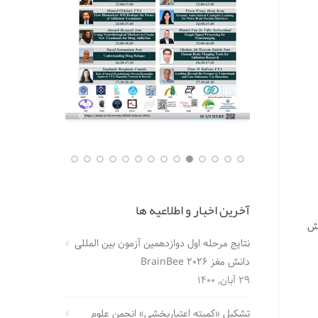
آخرین اخبار و اطلاعیه ها
پیش
نتایج مرحله اول دوازدهمین آزمون بین المللی
دانش مغز BrainBee 2026
29 آبان, 1400
تشکیل «کمیته اعتباربخشی» انجمن علوم