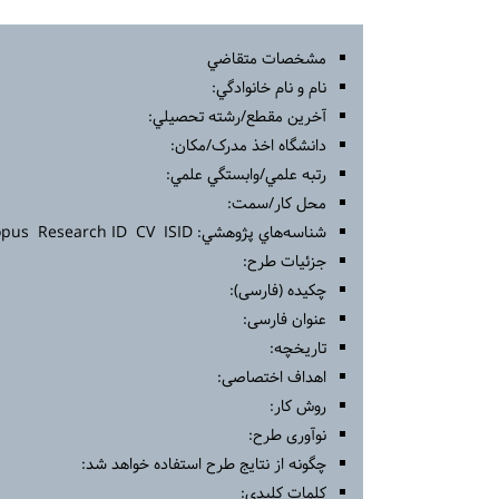
مشخصات متقاضي
نام و نام خانوادگي:
آخرين مقطع/رشته تحصيلي:
دانشگاه اخذ مدرک/مکان:
رتبه علمي/وابستگي علمي:
محل کار/سمت:
شناسه‌هاي پژوهشي: Google Scholar ORCID Scopus Research ID CV ISID
جزئیات طرح:
چکیده (فارسی):
عنوان فارسی:
تاریخچه:
اهداف اختصاصی:
روش کار:
نوآوری طرح:
چگونه از نتایج طرح استفاده خواهد شد:
کلمات کلیدی: