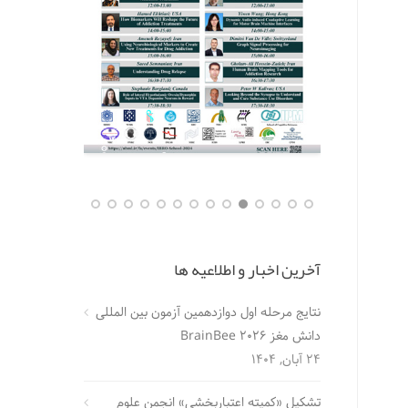
آخرین اخبار و اطلاعیه ها
نتایج مرحله اول دوازدهمین آزمون بین المللی
دانش مغز BrainBee 2026
24 آبان, 1404
تشکیل «کمیته اعتباربخشی» انجمن علوم