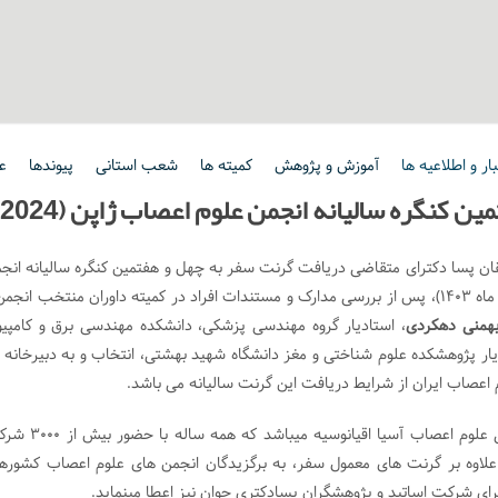
ار و اطلاعیه ها
آموزش و پژوهش
کمیته ها
شعب استانی
پیوندها
ع
کنگره سالیانه انجمن علوم اعصاب ژاپن (2024)
ز استادیاران جوان و محققان پسا دکترای متقاضی دریافت گرنت سفر به چهل و هفتمین کنگره سالیانه ان
علوم اعصاب ژاپن ، فوکوئوکا، 24 الی 27 جولای 2024 (3-6 مرداد ماه 1403)، پس از بررسی مدارک و مستندات افراد در کمیته داوران منتخب انج
 بهمنی دهکردی
، استادیار گروه مهندسی پزشکی، دانشکده مهندسی برق و کامپیو
یار پژوهشکده علوم شناختی و مغز دانشگاه شهید بهشتی، انتخاب و به دبیرخانه 
اعصاب ایران از شرایط دریافت این گرنت سالیانه می باشد.
کنگره علوم اعصاب ژاپن جزو بزرگترین و قدیمی ترین گردهمایی علوم اعصاب آسیا اقیانوسیه
 علاوه بر گرنت های معمول سفر، به برگزیدگان انجمن های علوم اعصاب کشوره
رای شرکت اساتید و پژوهشگران پسادکتری جوان نیز اعطا مینماید.