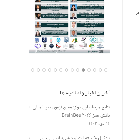
در
آخرین اخبار و اطلاعیه ها
نتایج مرحله اول دوازدهمین آزمون بین المللی
دانش مغز BrainBee 2026
14 دی, 1402
تشکیل «کمیته اعتباربخشی» انجمن علوم