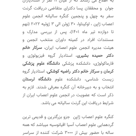
به اطلاع می رساند که از میان ۱۱ نفر از استادیاران
جوان و محققان پسا دکترای متقاضی دریافت گرنت
سفر به چهل و پنجمین کنگره سالیانه انجمن علوم
اعصاب ژاپن ، اوکیناوا، 30 ژوئن الی 3 ژوئیه 2022 (نهم
تا دوازده تیر ماه ۱۴۰۱)، پس از بررسی مدارک و
مستندات افراد در کمیته داوران منتخب انجمن و
هیئت مدیره انجمن علوم اعصاب ایران،
سرکار خانم
دکتر حمیده بشیری
، استادیار گروه فیزیولوژی و
فارماکولوژی، دانشکده پزشکی
دانشگاه علوم پزشکی
کرمان
و
سرکار خانم دکتر راضیه کوشکی
، استادیار گروه
زیست شناسی، دانشکده علوم
دانشگاه لرستان
انتخاب و به دبیرخانه آن کنگره معرفی شدند. لازم به
ذکر است که عضویت در انجمن علوم اعصاب ایران از
شرایط دریافت این گرنت سالیانه می باشد.
کنگره علوم اعصاب ژاپن جزو بزرگترین و قدیمی ترین
گردهمایی علوم اعصاب آسیا اقیانوسیه میباشد که همه
ساله با حضور بیش از 3000 شرکت کننده از سراسر