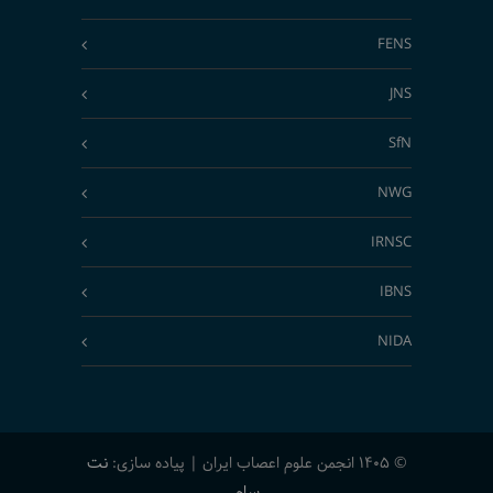
FENS
JNS
SfN
NWG
IRNSC
IBNS
NIDA
© 1405 انجمن علوم اعصاب ایران | پیاده سازی:
نت
سام