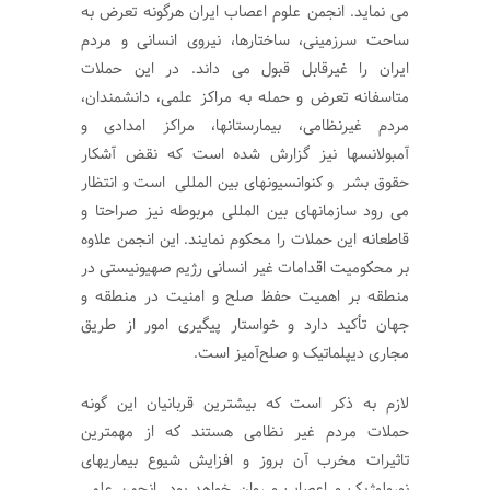
می نماید. انجمن علوم اعصاب ایران هرگونه تعرض به
ساحت سرزمینی، ساختارها، نیروی انسانی و مردم
ایران را غیرقابل قبول می داند. در این حملات
متاسفانه تعرض و حمله به مراکز علمی، دانشمندان،
مردم غیرنظامی، بیمارستانها، مراکز امدادی و
آمبولانسها نیز گزارش شده است که نقض آشکار
حقوق بشر و کنوانسیونهای بین المللی است و انتظار
می رود سازمانهای بین المللی مربوطه نیز صراحتا و
قاطعانه این حملات را محکوم نمایند. این انجمن علاوه
بر محکومیت اقدامات غیر انسانی رژیم صهیونیستی در
منطقه بر اهمیت حفظ صلح و امنیت در منطقه و
جهان تأکید دارد و خواستار پیگیری امور از طریق
مجاری دیپلماتیک و صلح‌آمیز است.
لازم به ذکر است که بیشترین قربانیان این گونه
حملات مردم غیر نظامی هستند که از مهمترین
تاثیرات مخرب آن بروز و افزایش شیوع بیماریهای
نورولوژیک و اعصاب و روان خواهد بود. انجمن علمی