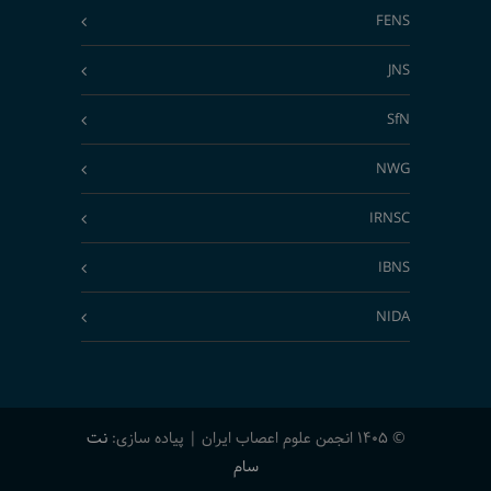
FENS
JNS
SfN
NWG
IRNSC
IBNS
NIDA
© 1405 انجمن علوم اعصاب ایران | پیاده سازی:
نت
سام