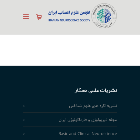
نشریات علمی همکار
نشریه تازه های علوم شناختی
مجله فیزیولوژی و فارماکولوژی ایران
Basic and Clinical Neuroscience