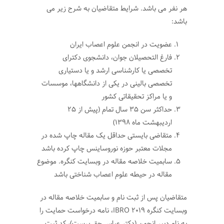
هر نفر می باشد. شرایط متقاضیان به شرح زیر می
باشد:
عضویت در انجمن علوم اعصاب ایران
فارغ التحصیلان جوان، دانشجوی دکترای
تخصصی یا کارشناسی ارشد و یا دستیاری
تخصصی بالینی در یکی از دانشگاهها، موسسات
و یا مراکز تحقیقاتی کشور
حداکثر سن 35 سال تمام (پیش از 25
اردیبهشت ماه 1398)
متقاضی بایستی حداقل یک مقاله چاپ شده در
مجلات معتبر حوزه نوروساینس چاپ کرده باشد
سابمیت خلاصه مقاله در وبسایت کنگره. موضوع
مقاله در حیطه علوم اعصاب شناختی باشد
متقاضیان پس از ثبت نام و سابمیت خلاصه مقاله در
وبسایت کنگره IBRO 2019، نامه درخواست حمایت را
به نام دبیر انجمن (دکتر عباس حق پرست)، کد ثبت