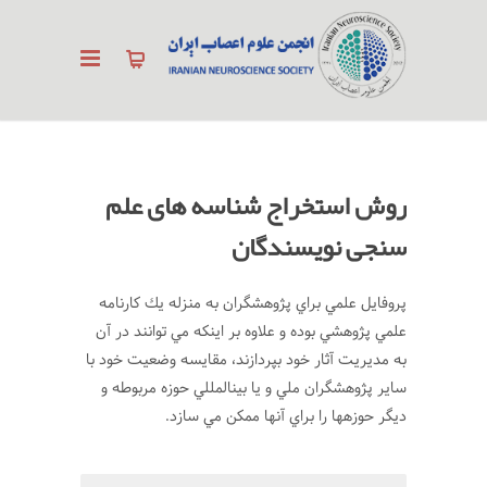
روش استخراج شناسه های علم
سنجی نویسندگان
پروفايل علمي براي پژوهشگران به منزله يك كارنامه
علمي پژوهشي بوده و علاوه بر اينكه مي توانند در آن
به مديريت آثار خود بپردازند، مقايسه وضعيت خود با
ساير پژوهشگران ملي و يا بينالمللي حوزه مربوطه و
ديگر حوزهها را براي آنها ممكن مي سازد.