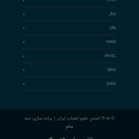
FENS
JNS
SfN
NWG
IRNSC
IBNS
NIDA
© 1405 انجمن علوم اعصاب ایران | پیاده سازی:
نت
سام