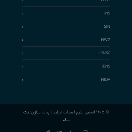
FENS
JNS
SfN
NWG
IRNSC
IBNS
NIDA
© 1405 انجمن علوم اعصاب ایران | پیاده سازی:
نت
سام