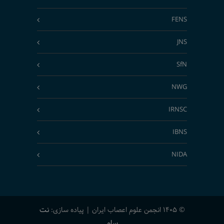
FENS
JNS
SfN
NWG
IRNSC
IBNS
NIDA
© 1405 انجمن علوم اعصاب ایران | پیاده سازی:
نت
سام