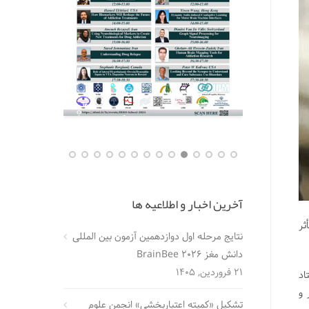
آخرین اخبار و اطلاعیه ها
ثر
نتایج مرحله اول دوازدهمین آزمون بین المللی
دانش مغز BrainBee 2026
21 فروردین, 1405
اد
 و
تشکیل «کمیته اعتباربخشی» انجمن علوم