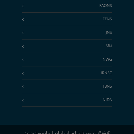
FAONS
FENS
JNS
SfN
NWG
IRNSC
IBNS
NIDA
© 1405 انجمن علوم اعصاب ایران | پیاده سازی:
نت