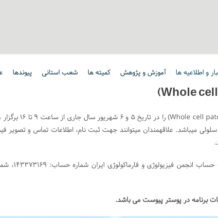
ار و اطلاعیه ها
آموزش و پژوهش
کمیته ها
شعب استانی
پیوندها
ع
مرکز تحقیقات علوم اعصاب کارگاه دو روزه پچ کلمپ (Whole cell patch clamp) را در تاریخ 5 و 6 شهریور 
 سلولی می­باشد. علاقه­مندان میتوانند جهت ثبت نام، اطلاعات تماس و تصویر ف
.
هزینه ثبت نام: واریز مبلغ 500،000 ریال (پنجاه هزار تومان) به حساب انجمن فیزیولوژی و ف
یات برنامه در پوستر پیوست می باشد.