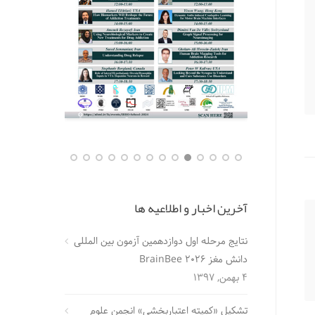
آخرین اخبار و اطلاعیه ها
نتایج مرحله اول دوازدهمین آزمون بین المللی
دانش مغز BrainBee 2026
4 بهمن, 1397
تشکیل «کمیته اعتباربخشی» انجمن علوم