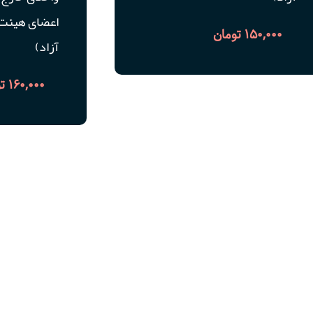
اعضای هیئت 
150,000
تومان
آزاد)
160,000
ت