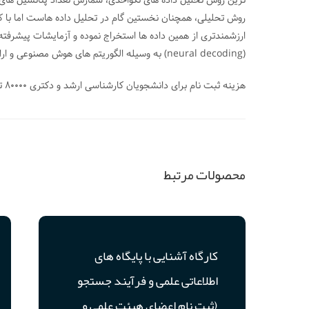
ترین روش تحلیل داده های تکواحدی، شمارش تعداد پتانسیل های 
روش تحلیلی، همچنان نخستین گام در تحلیل داده هاست اما با کم
ارزشمندتری از همین داده ها استخراج نموده و آزمایشات پیشرفت
(neural decoding) به وسیله الگوریتم های هوش مصنوعی و ارائه چند نمونه کاربردی در این زمینه میباشد. آشنایی قبلی با MATLAB برای درک بهتر مثالها بسیار مفید خواهد بود.
هزینه ثبت نام برای دانشجویان کارشناسی ارشد و دکتری 80000 تومان می باشد. (ارائه کارت دانشجوئی الزامی است)
محصولات مرتبط
کارگاه آشنایی با پایگاه های
اطلاعاتی علمی و فرآیند جستجو
(ثبت نام اعضای هیئت علمی و