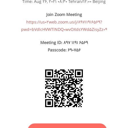
Time: Aug 26, 2021 08:30 Tehran/12:00 Beijing
Join Zoom Meeting
https://us02web.zoom.us/j/89711916569?
pwd=bVdlcHVWTlNDQ0wvOXdsYWd5ZisyZz09
Meeting ID: 897 1191 6569
Passcode: 690756