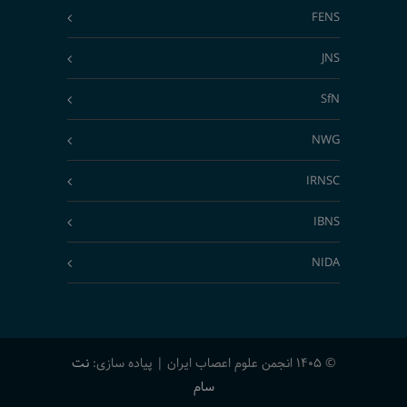
FENS
JNS
SfN
NWG
IRNSC
IBNS
NIDA
© 1405 انجمن علوم اعصاب ایران | پیاده سازی:
نت
سام