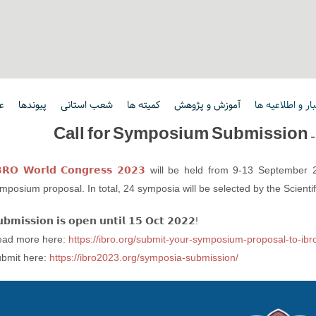
ت
پیوندها
شعب استانی
کمیته ها
آموزش و پژوهش
اخبار و اطلاعیه
Call for Symposium Submission –
𝗥𝗢 𝗪𝗼𝗿𝗹𝗱 𝗖𝗼𝗻𝗴𝗿𝗲𝘀𝘀 𝟮𝟬𝟮𝟯
will be held from 9-13 September 2
mposium proposal. In total, 24 symposia will be selected by the Scient
𝗯𝗺𝗶𝘀𝘀𝗶𝗼𝗻 𝗶𝘀 𝗼𝗽𝗲𝗻 𝘂𝗻𝘁𝗶𝗹 𝟭𝟱 𝗢𝗰𝘁 𝟮𝟬𝟮𝟮!
ad more here:
https://ibro.org/submit-your-symposium-proposal-to-ib
bmit here:
https://ibro2023.org/symposia-submission/