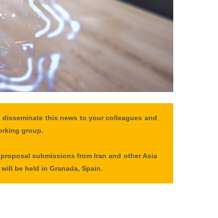
to disseminate this news to your colleagues and
orking group.
 proposal submissions from Iran and other Asia
will be held in Granada, Spain.