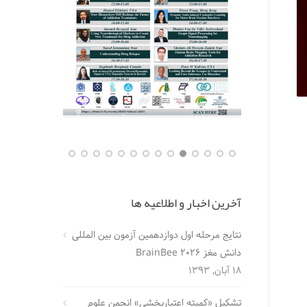
آخرین اخبار و اطلاعیه ها
نتایج مرحله اول دوازدهمین آزمون بین المللی
دانش مغز BrainBee 2026
18 آبان, 1393
تشکیل «کمیته اعتباربخشی» انجمن علوم