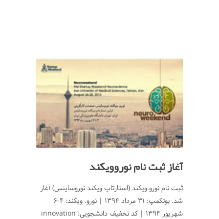
آغاز ثبت نام نوروویکند
ثبت نام نورو.ویکند (استارتاپ ویکند نوروساینس) آغاز
شد. بوتکمپ: 31 مرداد 1394 | نورو. ویکند: 4-6
شهریور 1394 | کد تخفیف دانشجویی: innovation