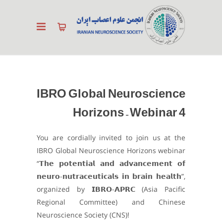
IBRO Global Neuroscience
Horizons – Webinar 4
You are cordially invited to join us at the
IBRO Global Neuroscience Horizons webinar
“𝗧𝗵𝗲 𝗽𝗼𝘁𝗲𝗻𝘁𝗶𝗮𝗹 𝗮𝗻𝗱 𝗮𝗱𝘃𝗮𝗻𝗰𝗲𝗺𝗲𝗻𝘁 𝗼𝗳
𝗻𝗲𝘂𝗿𝗼-𝗻𝘂𝘁𝗿𝗮𝗰𝗲𝘂𝘁𝗶𝗰𝗮𝗹𝘀 𝗶𝗻 𝗯𝗿𝗮𝗶𝗻 𝗵𝗲𝗮𝗹𝘁𝗵”,
organized by 𝗜𝗕𝗥𝗢-𝗔𝗣𝗥𝗖 (Asia Pacific
Regional Committee) and Chinese
Neuroscience Society (CNS)!